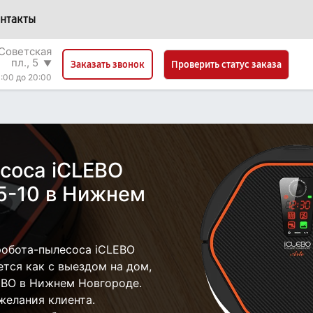
нтакты
Советская
пл., 5
▼
Проверить статус заказа
Заказать звонок
:00 до 20:00
соса iCLEBO
5-10 в Нижнем
робота-пылесоса iCLEBO
тся как с выездом на дом,
LEBO в Нижнем Новгороде.
желания клиента.