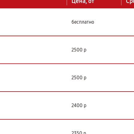
Цена, от
Ср
бесплатно
2500 р
2500 р
2400 р
2350 р