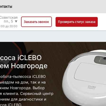
нтакты
Советская
пл., 5
▼
Проверить статус заказа
Заказать звонок
:00 до 20:00
соса iCLEBO
нем Новгороде
робота-пылесоса iCLEBO
ыездом на дом, так и на
ижнем Новгороде. Выбор
я клиента. Сервисный центр
нием для диагностики и
сов iCLEBO.