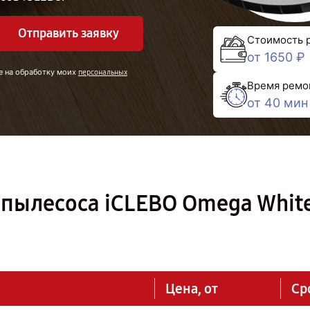
Отправить заявку
Стоимость 
от 1650 ₽
е на обработку моих
персональных
Время ремо
от 40 мин
пылесоса iCLEBO Omega White
Цена, от
Ср