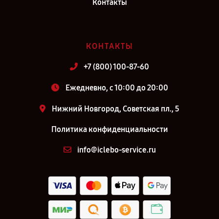
Контакты
Киров
Ремонт робота-пылесоса iCLEBO Arte Carbon YCR-M05-10 в г.
Москва
КОНТАКТЫ
Ремонт робота-пылесоса iCLEBO Arte Carbon YCR-M05-10 в г.
Санкт-Петербург
+7 (800) 100-87-60
Ежедневно, с 10:00 до 20:00
Нижний Новгород, Советская пл., 5
Политика конфиденциальности
info@iclebo-service.ru